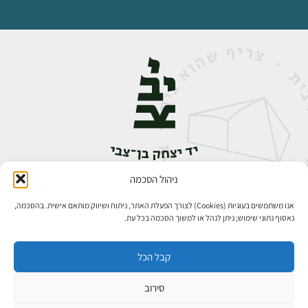
ניהול הסכמה
אבן גבירול 14, רחביה, ירושלים
טלפון:
02-5398888
אנו משתמשים בעוגיות (Cookies) לצורך הפעלת האתר, ניתוח ושיווק מותאם אישית. בהסכמה,
נאסוף נתוני שימוש; ניתן לנהל או למשוך הסכמה בכל עת.
קבל הכל
סירוב
כל הזכויות שמורות ליד יצחק בן־צבי ירושלים ©