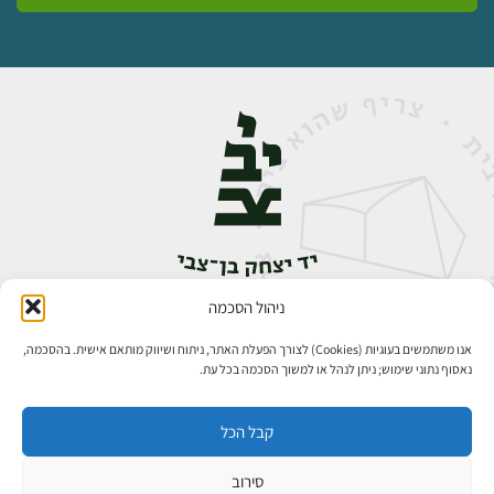
ניהול הסכמה
אבן גבירול 14, רחביה, ירושלים
טלפון:
02-5398888
אנו משתמשים בעוגיות (Cookies) לצורך הפעלת האתר, ניתוח ושיווק מותאם אישית. בהסכמה,
נאסוף נתוני שימוש; ניתן לנהל או למשוך הסכמה בכל עת.
קבל הכל
סירוב