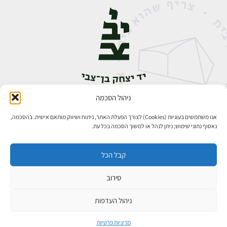
ניהול הסכמה
אבן גבירול 14, רחביה, ירושלים
טלפון:
02-5398888
אנו משתמשים בעוגיות (Cookies) לצורך הפעלת האתר, ניתוח ושיווק מותאם אישית. בהסכמה,
נאסוף נתוני שימוש; ניתן לנהל או למשוך הסכמה בכל עת.
קבל הכל
סירוב
כל הזכויות שמורות ליד יצחק בן־צבי ירושלים ©
פיתוח אתרים
ניהול העדפות
מדיניות פרטיות