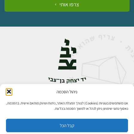
צרפו אותי
ניהול הסכמה
אבן גבירול 14, רחביה, ירושלים
טלפון:
02-5398888
אנו משתמשים בעוגיות (Cookies) לצורך הפעלת האתר, ניתוח ושיווק מותאם אישית. בהסכמה,
נאסוף נתוני שימוש; ניתן לנהל או למשוך הסכמה בכל עת.
קבל הכל