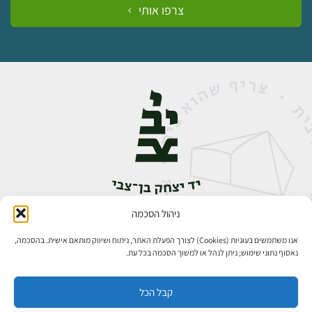
צרפו אותי
ניהול הסכמה
אבן גבירול 14, רחביה, ירושלים
טלפון:
02-5398888
אנו משתמשים בעוגיות (Cookies) לצורך הפעלת האתר, ניתוח ושיווק מותאם אישית. בהסכמה,
נאסוף נתוני שימוש; ניתן לנהל או למשוך הסכמה בכל עת.
קבל הכל