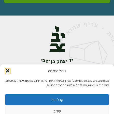
ניהול הסכמה
אבן גבירול 14, רחביה, ירושלים
טלפון:
02-5398888
אנו משתמשים בעוגיות (Cookies) לצורך הפעלת האתר, ניתוח ושיווק מותאם אישית. בהסכמה,
נאסוף נתוני שימוש; ניתן לנהל או למשוך הסכמה בכל עת.
קבל הכל
סירוב