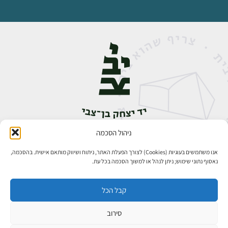
ניהול הסכמה
אבן גבירול 14, רחביה, ירושלים
טלפון:
02-5398888
אנו משתמשים בעוגיות (Cookies) לצורך הפעלת האתר, ניתוח ושיווק מותאם אישית. בהסכמה,
נאסוף נתוני שימוש; ניתן לנהל או למשוך הסכמה בכל עת.
קבל הכל
סירוב
כל הזכויות שמורות ליד יצחק בן־צבי ירושלים ©