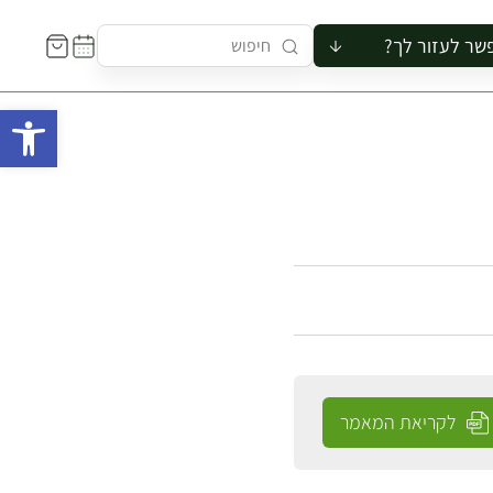
שר לעזור לך?
ור לקבוצה
פתח 
סיור
קורס
ר
רייה
ור בצריף
לקריאת המאמר