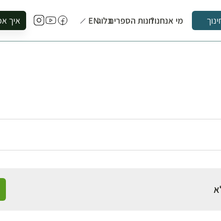
מי אנחנו?
חנות הספרים
בלוג
EN
איך אפ
ינוך
להזמין סי
להירשם ל
להירשם ל
לקנות ספ
לבקר בספ
לתאם ביק
א