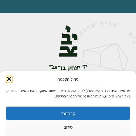
ניהול הסכמה
אבן גבירול 14, רחביה, ירושלים
טלפון:
02-5398888
אנו משתמשים בעוגיות (Cookies) לצורך הפעלת האתר, ניתוח ושיווק מותאם אישית. בהסכמה,
נאסוף נתוני שימוש; ניתן לנהל או למשוך הסכמה בכל עת.
קבל הכל
סירוב
כל הזכויות שמורות ליד יצחק בן־צבי ירושלים ©