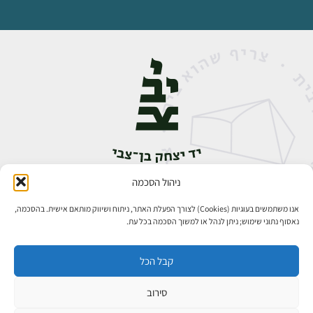
ניהול הסכמה
אבן גבירול 14, רחביה, ירושלים
טלפון:
02-5398888
אנו משתמשים בעוגיות (Cookies) לצורך הפעלת האתר, ניתוח ושיווק מותאם אישית. בהסכמה,
נאסוף נתוני שימוש; ניתן לנהל או למשוך הסכמה בכל עת.
קבל הכל
סירוב
כל הזכויות שמורות ליד יצחק בן־צבי ירושלים ©