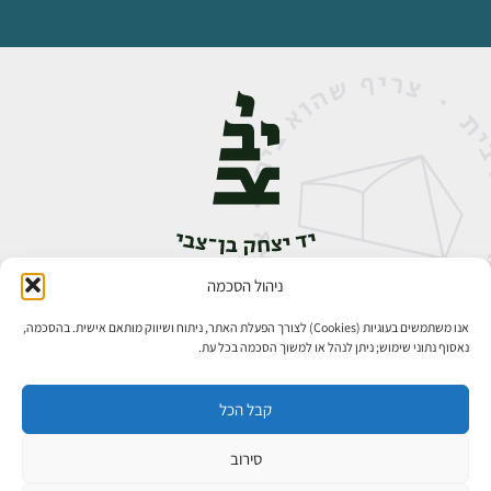
ניהול הסכמה
אבן גבירול 14, רחביה, ירושלים
טלפון:
02-5398888
אנו משתמשים בעוגיות (Cookies) לצורך הפעלת האתר, ניתוח ושיווק מותאם אישית. בהסכמה,
נאסוף נתוני שימוש; ניתן לנהל או למשוך הסכמה בכל עת.
קבל הכל
סירוב
כל הזכויות שמורות ליד יצחק בן־צבי ירושלים ©