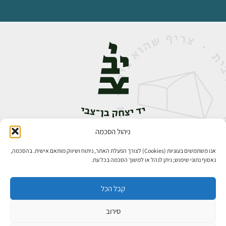
ניהול הסכמה
אבן גבירול 14, רחביה, ירושלים
טלפון:
02-5398888
אנו משתמשים בעוגיות (Cookies) לצורך הפעלת האתר, ניתוח ושיווק מותאם אישית. בהסכמה,
נאסוף נתוני שימוש; ניתן לנהל או למשוך הסכמה בכל עת.
קבל הכל
סירוב
כל הזכויות שמורות ליד יצחק בן־צבי ירושלים ©