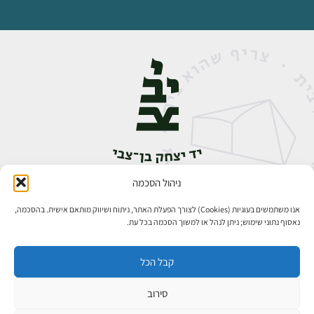
ניהול הסכמה
אבן גבירול 14, רחביה, ירושלים
טלפון:
02-5398888
אנו משתמשים בעוגיות (Cookies) לצורך הפעלת האתר, ניתוח ושיווק מותאם אישית. בהסכמה,
נאסוף נתוני שימוש; ניתן לנהל או למשוך הסכמה בכל עת.
קבל הכל
סירוב
כל הזכויות שמורות ליד יצחק בן־צבי ירושלים ©