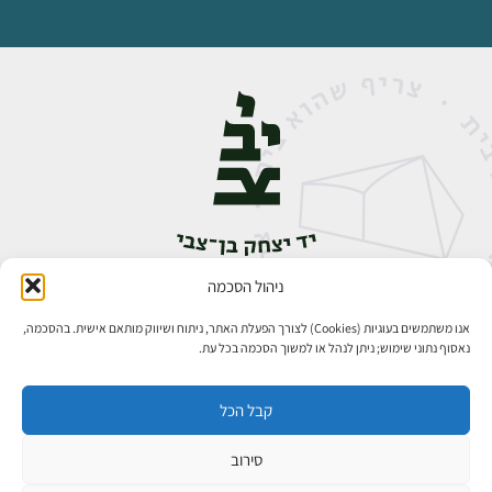
ניהול הסכמה
אבן גבירול 14, רחביה, ירושלים
טלפון:
02-5398888
אנו משתמשים בעוגיות (Cookies) לצורך הפעלת האתר, ניתוח ושיווק מותאם אישית. בהסכמה,
נאסוף נתוני שימוש; ניתן לנהל או למשוך הסכמה בכל עת.
קבל הכל
סירוב
כל הזכויות שמורות ליד יצחק בן־צבי ירושלים ©