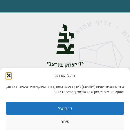
ניהול הסכמה
אבן גבירול 14, רחביה, ירושלים
טלפון:
02-5398888
אנו משתמשים בעוגיות (Cookies) לצורך הפעלת האתר, ניתוח ושיווק מותאם אישית. בהסכמה,
נאסוף נתוני שימוש; ניתן לנהל או למשוך הסכמה בכל עת.
קבל הכל
סירוב
כל הזכויות שמורות ליד יצחק בן־צבי ירושלים ©