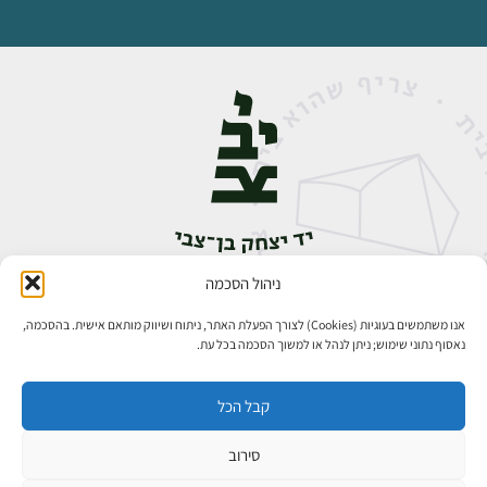
ניהול הסכמה
אבן גבירול 14, רחביה, ירושלים
טלפון:
02-5398888
אנו משתמשים בעוגיות (Cookies) לצורך הפעלת האתר, ניתוח ושיווק מותאם אישית. בהסכמה,
נאסוף נתוני שימוש; ניתן לנהל או למשוך הסכמה בכל עת.
קבל הכל
סירוב
כל הזכויות שמורות ליד יצחק בן־צבי ירושלים ©