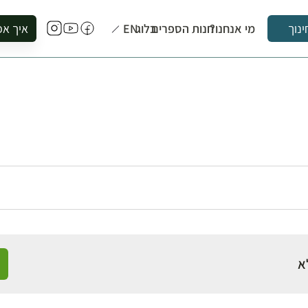
מי אנחנו?
חנות הספרים
בלוג
EN
איך אפ
ינוך
להזמין סי
להירשם ל
להירשם ל
לקנות ספ
לבקר בספ
לתאם ביק
א