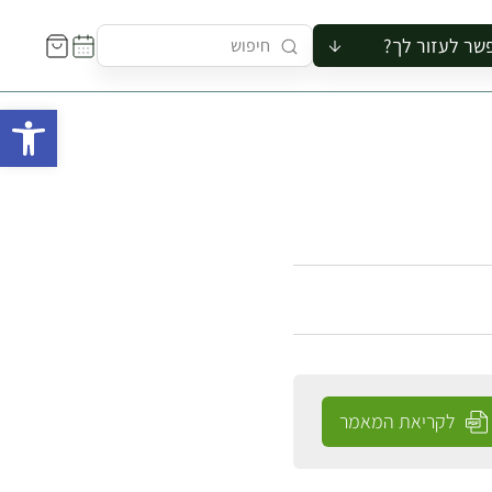
שר לעזור לך?
ור לקבוצה
פתח 
סיור
קורס
ר
רייה
ור בצריף
לקריאת המאמר