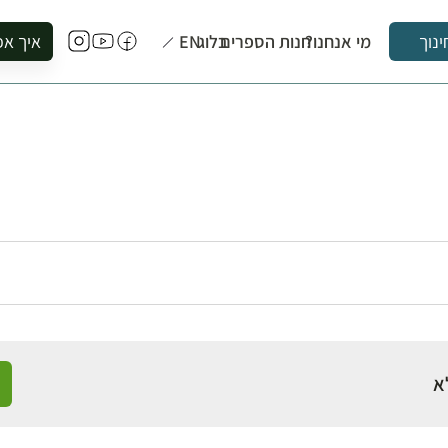
מי אנחנו?
חנות הספרים
בלוג
EN
איך אפ
ינוך
להזמין סי
להירשם ל
להירשם ל
לקנות ספ
לבקר בספ
לתאם ביק
א