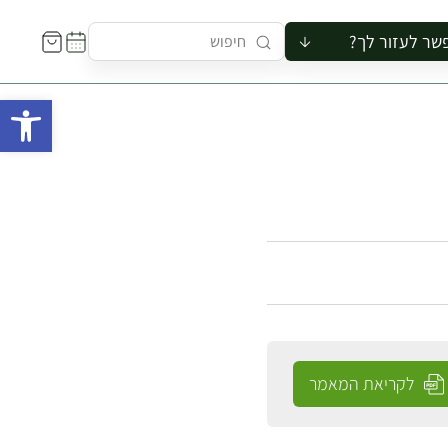
שר לעזור לך?
ור לקבוצה
פתח 
סיור
קורס
ר
רייה
ור בצריף
לקריאת המאמר