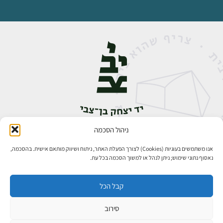
ניהול הסכמה
אבן גבירול 14, רחביה, ירושלים
טלפון:
02-5398888
אנו משתמשים בעוגיות (Cookies) לצורך הפעלת האתר, ניתוח ושיווק מותאם אישית. בהסכמה,
נאסוף נתוני שימוש; ניתן לנהל או למשוך הסכמה בכל עת.
קבל הכל
סירוב
כל הזכויות שמורות ליד יצחק בן־צבי ירושלים ©