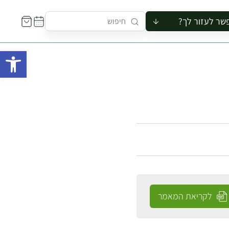
שר לעזור לך?
ור לקבוצה
פתח 
סיור
קורס
ר
רייה
ור בצריף
לקריאת המאמר