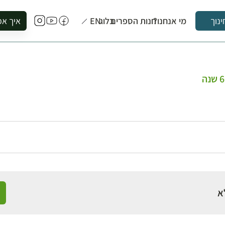
מי אנחנו?
חנות הספרים
בלוג
EN
איך אפ
ינוך
להזמין סי
להירשם ל
להירשם ל
לקנות ספ
לבקר בספ
לתאם ביק
א