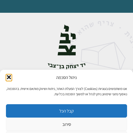
ניהול הסכמה
אבן גבירול 14, רחביה, ירושלים
טלפון:
02-5398888
אנו משתמשים בעוגיות (Cookies) לצורך הפעלת האתר, ניתוח ושיווק מותאם אישית. בהסכמה,
נאסוף נתוני שימוש; ניתן לנהל או למשוך הסכמה בכל עת.
קבל הכל
סירוב
כל הזכויות שמורות ליד יצחק בן־צבי ירושלים ©