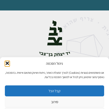
ניהול הסכמה
אבן גבירול 14, רחביה, ירושלים
טלפון:
02-5398888
אנו משתמשים בעוגיות (Cookies) לצורך הפעלת האתר, ניתוח ושיווק מותאם אישית. בהסכמה,
נאסוף נתוני שימוש; ניתן לנהל או למשוך הסכמה בכל עת.
קבל הכל
סירוב
כל הזכויות שמורות ליד יצחק בן־צבי ירושלים ©