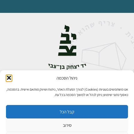
ניהול הסכמה
אבן גבירול 14, רחביה, ירושלים
טלפון:
02-5398888
אנו משתמשים בעוגיות (Cookies) לצורך הפעלת האתר, ניתוח ושיווק מותאם אישית. בהסכמה,
נאסוף נתוני שימוש; ניתן לנהל או למשוך הסכמה בכל עת.
קבל הכל
סירוב
כל הזכויות שמורות ליד יצחק בן־צבי ירושלים ©