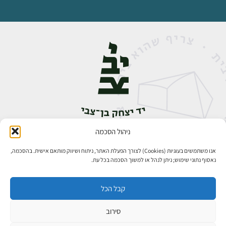
ניהול הסכמה
אבן גבירול 14, רחביה, ירושלים
טלפון:
02-5398888
אנו משתמשים בעוגיות (Cookies) לצורך הפעלת האתר, ניתוח ושיווק מותאם אישית. בהסכמה,
נאסוף נתוני שימוש; ניתן לנהל או למשוך הסכמה בכל עת.
קבל הכל
סירוב
כל הזכויות שמורות ליד יצחק בן־צבי ירושלים ©