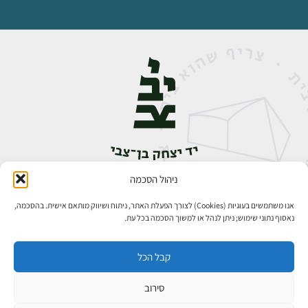
ניהול הסכמה
אבן גבירול 14, רחביה, ירושלים
טלפון:
02-5398888
אנו משתמשים בעוגיות (Cookies) לצורך הפעלת האתר, ניתוח ושיווק מותאם אישית. בהסכמה,
נאסוף נתוני שימוש; ניתן לנהל או למשוך הסכמה בכל עת.
קבל הכל
סירוב
כל הזכויות שמורות ליד יצחק בן־צבי ירושלים ©