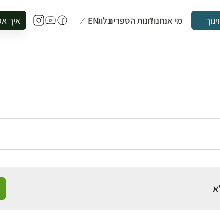
מי אנחנו?
חנות הספרים
בלוג
EN
איך אפ
ינוך
להזמין סי
להירשם ל
להירשם ל
לקנות ספ
לבקר בספ
לתאם ביק
א