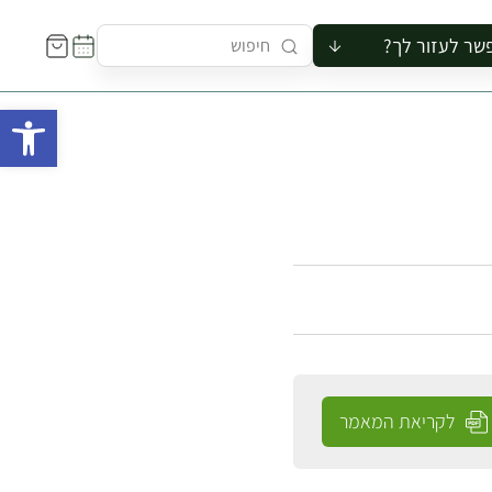
שר לעזור לך?
ור לקבוצה
פתח 
סיור
קורס
ר
רייה
ור בצריף
לקריאת המאמר