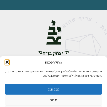
ניהול הסכמה
אבן גבירול 14, רחביה, ירושלים
טלפון:
02-5398888
אנו משתמשים בעוגיות (Cookies) לצורך הפעלת האתר, ניתוח ושיווק מותאם אישית. בהסכמה,
נאסוף נתוני שימוש; ניתן לנהל או למשוך הסכמה בכל עת.
קבל הכל
סירוב
כל הזכויות שמורות ליד יצחק בן־צבי ירושלים ©