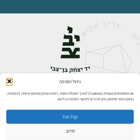
ניהול הסכמה
אבן גבירול 14, רחביה, ירושלים
טלפון:
02-5398888
אנו משתמשים בעוגיות (Cookies) לצורך הפעלת האתר, ניתוח ושיווק מותאם אישית. בהסכמה,
נאסוף נתוני שימוש; ניתן לנהל או למשוך הסכמה בכל עת.
קבל הכל
סירוב
כל הזכויות שמורות ליד יצחק בן־צבי ירושלים ©