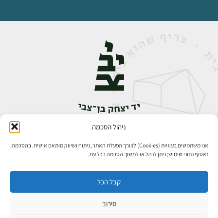
ניהול הסכמה
אבן גבירול 14, רחביה, ירושלים
טלפון:
02-5398888
אנו משתמשים בעוגיות (Cookies) לצורך הפעלת האתר, ניתוח ושיווק מותאם אישית. בהסכמה,
נאסוף נתוני שימוש; ניתן לנהל או למשוך הסכמה בכל עת.
קבל הכל
סירוב
כל הזכויות שמורות ליד יצחק בן־צבי ירושלים ©