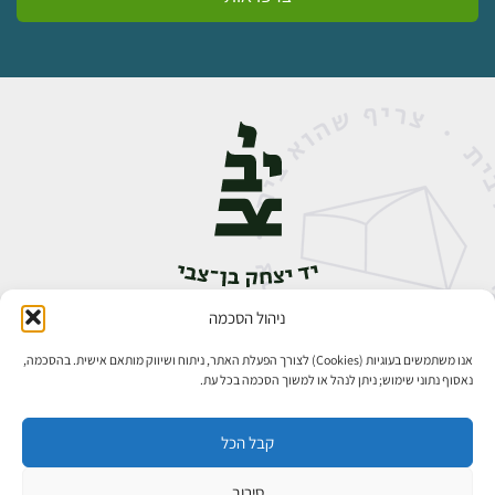
ניהול הסכמה
אבן גבירול 14, רחביה, ירושלים
טלפון:
02-5398888
אנו משתמשים בעוגיות (Cookies) לצורך הפעלת האתר, ניתוח ושיווק מותאם אישית. בהסכמה,
נאסוף נתוני שימוש; ניתן לנהל או למשוך הסכמה בכל עת.
קבל הכל
סירוב