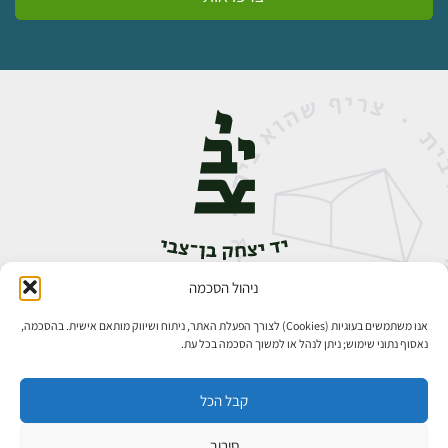
ניהול הסכמה
אבן גבירול 14, רחביה, ירושלים
טלפון:
02-5398888
אנו משתמשים בעוגיות (Cookies) לצורך הפעלת האתר, ניתוח ושיווק מותאם אישית. בהסכמה,
נאסוף נתוני שימוש; ניתן לנהל או למשוך הסכמה בכל עת.
קבל הכל
סירוב