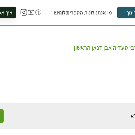
מי אנחנו?
חנות הספרים
בלוג
EN
איך אפ
ינוך
להזמין סי
להירשם ל
להירשם ל
י סעדיה אבן דנאן הראשון
לקנות ספ
לבקר בספ
לתאם ביק
א