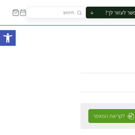
שר לעזור לך?
ור לקבוצה
פתח 
סיור
קורס
ר
רייה
ור בצריף
לקריאת המאמר