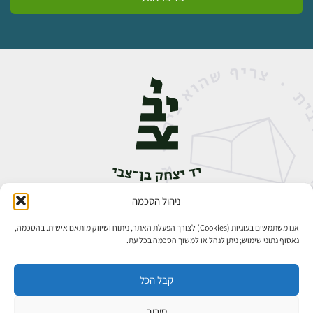
ניהול הסכמה
אבן גבירול 14, רחביה, ירושלים
טלפון:
02-5398888
אנו משתמשים בעוגיות (Cookies) לצורך הפעלת האתר, ניתוח ושיווק מותאם אישית. בהסכמה,
נאסוף נתוני שימוש; ניתן לנהל או למשוך הסכמה בכל עת.
קבל הכל
סירוב