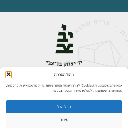
ניהול הסכמה
אבן גבירול 14, רחביה, ירושלים
טלפון:
02-5398888
אנו משתמשים בעוגיות (Cookies) לצורך הפעלת האתר, ניתוח ושיווק מותאם אישית. בהסכמה,
נאסוף נתוני שימוש; ניתן לנהל או למשוך הסכמה בכל עת.
קבל הכל
סירוב
כל הזכויות שמורות ליד יצחק בן־צבי ירושלים ©