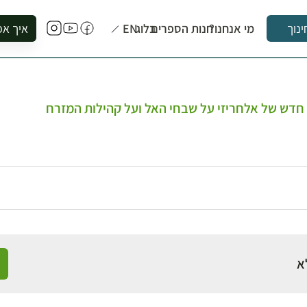
מי אנחנו?
חנות הספרים
בלוג
EN
איך אפ
ינוך
להזמין סי
להירשם ל
להירשם ל
חדש של אלחריזי על שבחי האל ועל קהילות המזרח
לקנות ספ
לבקר בספ
לתאם ביק
א