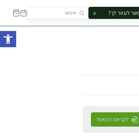
שר לעזור לך?
ור לקבוצה
פתח 
סיור
קורס
ר
רייה
ור בצריף
לקריאת המאמר