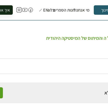
מי אנחנו?
חנות הספרים
בלוג
EN
איך אפ
ינוך
להזמין סי
להירשם ל
להירשם ל
ה והמיתוס של המיסטיקה היהודית
לקנות ספ
לבקר בספ
לתאם ביק
א