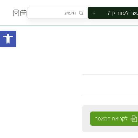
שר לעזור לך?
ור לקבוצה
פתח 
סיור
קורס
ר
רייה
ור בצריף
לקריאת המאמר