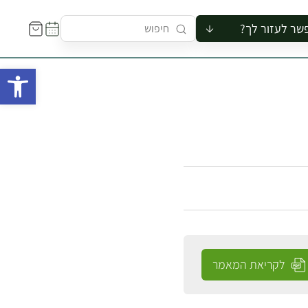
שר לעזור לך?
ור לקבוצה
פתח 
סיור
קורס
ר
רייה
ור בצריף
לקריאת המאמר