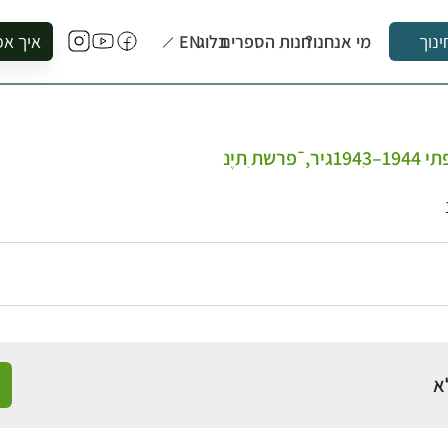
מי אנחנו?
חנות הספרים
בלוג
EN
איך אפ
ינוך
להזמין סי
להירשם ל
להירשם ל
 ִתיֶנ
לקנות ספ
לבקר בספ
לתאם ביק
א