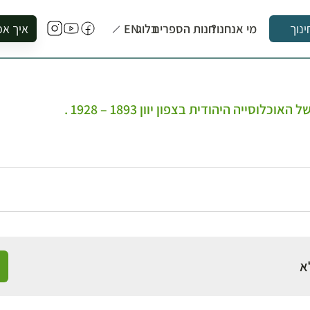
מי אנחנו?
חנות הספרים
בלוג
EN
איך אפ
ינוך
להזמין סי
להירשם ל
להירשם ל
סייה היהודית בצפון יוון 1893 – 1928 .
לקנות ספ
לבקר בספ
לתאם ביק
א