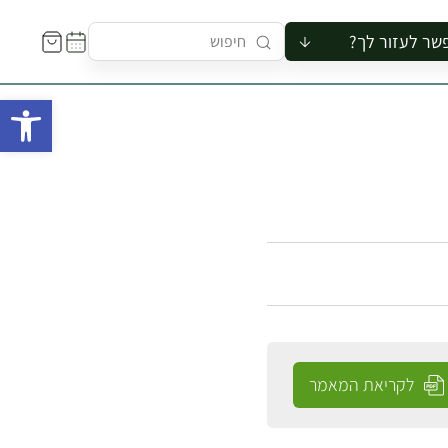
שר לעזור לך?
ור לקבוצה
פתח 
סיור
קורס
ר
רייה
ור בצריף
לקריאת המאמר