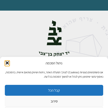
ניהול הסכמה
אבן גבירול 14, רחביה, ירושלים
טלפון:
02-5398888
אנו משתמשים בעוגיות (Cookies) לצורך הפעלת האתר, ניתוח ושיווק מותאם אישית. בהסכמה,
נאסוף נתוני שימוש; ניתן לנהל או למשוך הסכמה בכל עת.
קבל הכל
סירוב
כל הזכויות שמורות ליד יצחק בן־צבי ירושלים ©