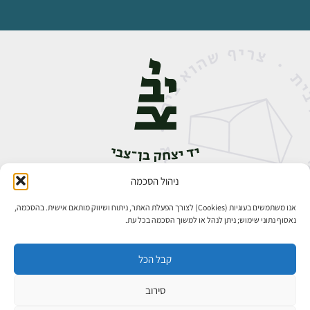
ניהול הסכמה
אבן גבירול 14, רחביה, ירושלים
טלפון:
02-5398888
אנו משתמשים בעוגיות (Cookies) לצורך הפעלת האתר, ניתוח ושיווק מותאם אישית. בהסכמה,
נאסוף נתוני שימוש; ניתן לנהל או למשוך הסכמה בכל עת.
קבל הכל
סירוב
כל הזכויות שמורות ליד יצחק בן־צבי ירושלים ©