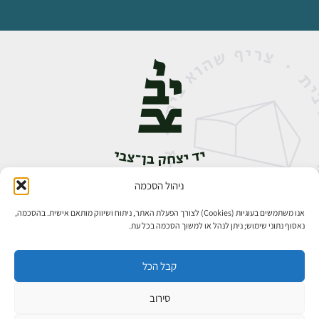
ניהול הסכמה
אבן גבירול 14, רחביה, ירושלים
טלפון:
02-5398888
אנו משתמשים בעוגיות (Cookies) לצורך הפעלת האתר, ניתוח ושיווק מותאם אישית. בהסכמה,
נאסוף נתוני שימוש; ניתן לנהל או למשוך הסכמה בכל עת.
קבל הכל
סירוב
כל הזכויות שמורות ליד יצחק בן־צבי ירושלים ©