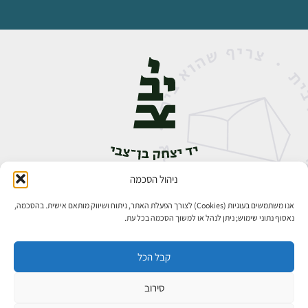
ניהול הסכמה
אבן גבירול 14, רחביה, ירושלים
טלפון:
02-5398888
אנו משתמשים בעוגיות (Cookies) לצורך הפעלת האתר, ניתוח ושיווק מותאם אישית. בהסכמה,
נאסוף נתוני שימוש; ניתן לנהל או למשוך הסכמה בכל עת.
קבל הכל
סירוב
כל הזכויות שמורות ליד יצחק בן־צבי ירושלים ©