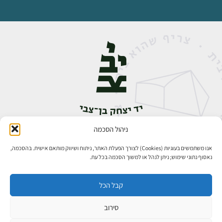
ניהול הסכמה
אבן גבירול 14, רחביה, ירושלים
טלפון:
02-5398888
אנו משתמשים בעוגיות (Cookies) לצורך הפעלת האתר, ניתוח ושיווק מותאם אישית. בהסכמה,
נאסוף נתוני שימוש; ניתן לנהל או למשוך הסכמה בכל עת.
קבל הכל
סירוב
כל הזכויות שמורות ליד יצחק בן־צבי ירושלים ©