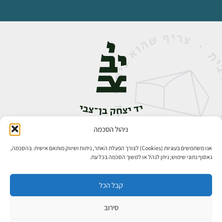
ניהול הסכמה
אבן גבירול 14, רחביה, ירושלים
טלפון:
02-5398888
אנו משתמשים בעוגיות (Cookies) לצורך הפעלת האתר, ניתוח ושיווק מותאם אישית. בהסכמה,
נאסוף נתוני שימוש; ניתן לנהל או למשוך הסכמה בכל עת.
קבל הכל
סירוב
כל הזכויות שמורות ליד יצחק בן־צבי ירושלים ©