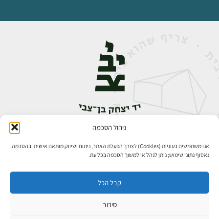
ניהול הסכמה
אבן גבירול 14, רחביה, ירושלים
טלפון:
02-5398888
אנו משתמשים בעוגיות (Cookies) לצורך הפעלת האתר, ניתוח ושיווק מותאם אישית. בהסכמה,
נאסוף נתוני שימוש; ניתן לנהל או למשוך הסכמה בכל עת.
קבל הכל
סירוב
כל הזכויות שמורות ליד יצחק בן־צבי ירושלים ©