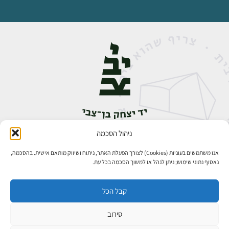
ניהול הסכמה
אבן גבירול 14, רחביה, ירושלים
טלפון:
02-5398888
אנו משתמשים בעוגיות (Cookies) לצורך הפעלת האתר, ניתוח ושיווק מותאם אישית. בהסכמה,
נאסוף נתוני שימוש; ניתן לנהל או למשוך הסכמה בכל עת.
קבל הכל
סירוב
כל הזכויות שמורות ליד יצחק בן־צבי ירושלים ©