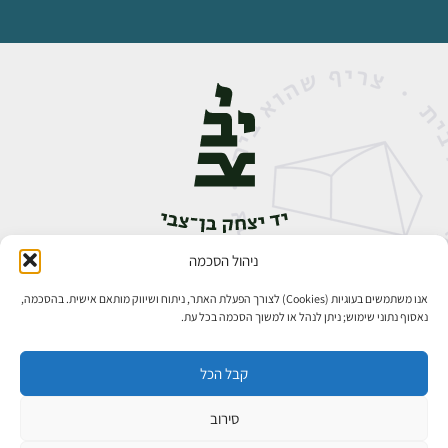
ניהול הסכמה
אבן גבירול 14, רחביה, ירושלים
טלפון:
02-5398888
אנו משתמשים בעוגיות (Cookies) לצורך הפעלת האתר, ניתוח ושיווק מותאם אישית. בהסכמה,
נאסוף נתוני שימוש; ניתן לנהל או למשוך הסכמה בכל עת.
קבל הכל
סירוב
כל הזכויות שמורות ליד יצחק בן־צבי ירושלים ©