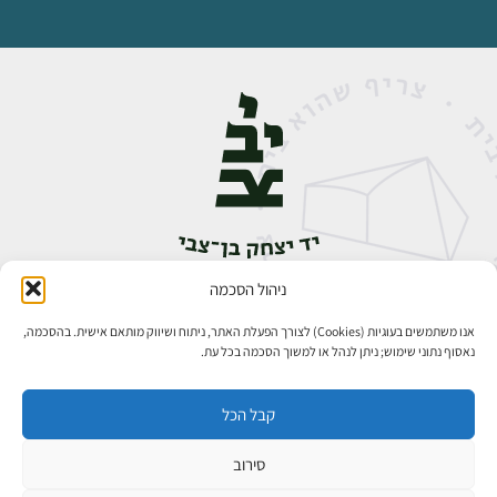
ניהול הסכמה
אבן גבירול 14, רחביה, ירושלים
טלפון:
02-5398888
אנו משתמשים בעוגיות (Cookies) לצורך הפעלת האתר, ניתוח ושיווק מותאם אישית. בהסכמה,
נאסוף נתוני שימוש; ניתן לנהל או למשוך הסכמה בכל עת.
קבל הכל
סירוב
כל הזכויות שמורות ליד יצחק בן־צבי ירושלים ©