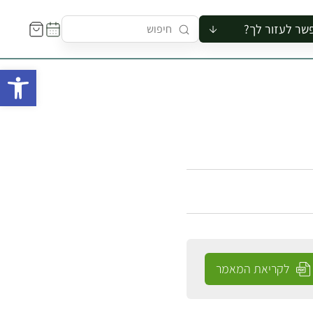
שר לעזור לך?
ור לקבוצה
פתח 
סיור
קורס
ר
רייה
ור בצריף
לקריאת המאמר