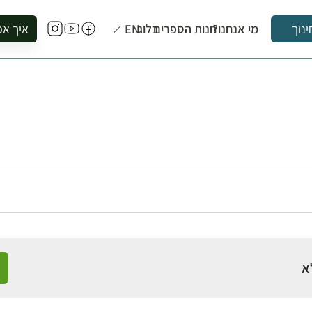
מי אנחנו?
חנות הספרים
בלוג
EN
איך אפ
ינוך
להזמין סי
להירשם ל
להירשם ל
לקנות ספ
לבקר בספ
לתאם ביק
א