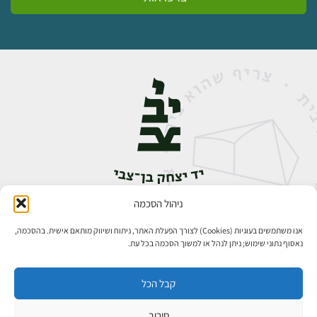
ניהול הסכמה
אבן גבירול 14, רחביה, ירושלים
טלפון:
02-5398888
אנו משתמשים בעוגיות (Cookies) לצורך הפעלת האתר, ניתוח ושיווק מותאם אישית. בהסכמה,
נאסוף נתוני שימוש; ניתן לנהל או למשוך הסכמה בכל עת.
קבל הכל
סירוב